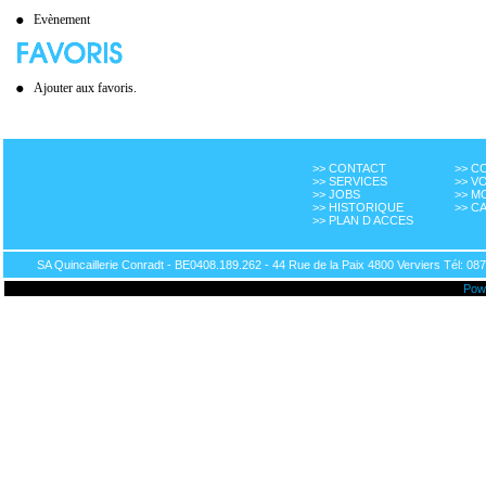
Evènement
Ajouter aux favoris.
>> CONTACT
>> 
>> SERVICES
>> V
>> JOBS
>> M
>> HISTORIQUE
>> C
>> PLAN D ACCES
SA Quincaillerie Conradt - BE0408.189.262 - 44 Rue de la Paix 4800 Verviers Tél: 087
Pow