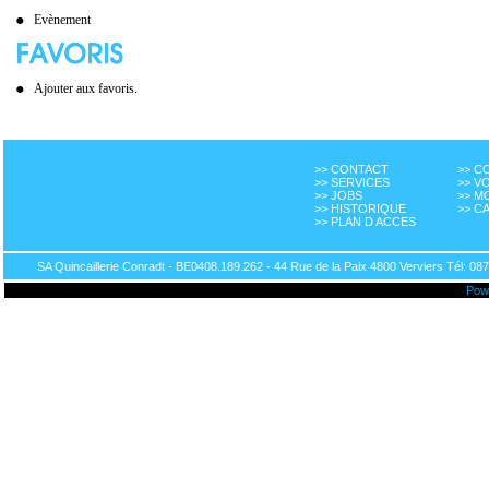
Evènement
Ajouter aux favoris.
>> CONTACT
>> 
>> SERVICES
>> V
>> JOBS
>> M
>> HISTORIQUE
>> C
>> PLAN D ACCES
SA Quincaillerie Conradt - BE0408.189.262 - 44 Rue de la Paix 4800 Verviers Tél: 087
Pow