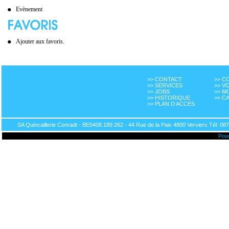
Evènement
Ajouter aux favoris.
>> CONTACT
>> 
>> SERVICES
>> V
>> JOBS
>> M
>> HISTORIQUE
>> C
>> PLAN D ACCES
SA Quincaillerie Conradt - BE0408.189.262 - 44 Rue de la Paix 4800 Verviers Tél: 087
Pow