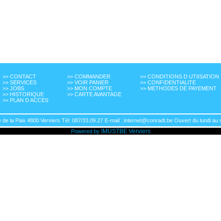
>> CONTACT
>> COMMANDER
>> CONDITIONS D UTIISATION
>> SERVICES
>> VOIR PANIER
>> CONFIDENTIALITE
>> JOBS
>> MON COMPTE
>> METHODES DE PAYEMENT
>> HISTORIQUE
>> CARTE AVANTAGE
>> PLAN D ACCES
de la Paix 4800 Verviers Tél: 087/33.09.27 E-mail : internet@conradt.be Ouvert du lundi au 
IMUSTBE
Verviers
Powered by