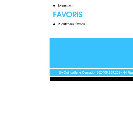
Evènement
Ajouter aux favoris.
SA Quincaillerie Conradt - BE0408.189.262 - 44 Rue 