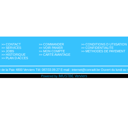
>> CONTACT
>> COMMANDER
>> CONDITIONS D UTIISATION
>> SERVICES
>> VOIR PANIER
>> CONFIDENTIALITE
>> JOBS
>> MON COMPTE
>> METHODES DE PAYEMENT
>> HISTORIQUE
>> CARTE AVANTAGE
>> PLAN D ACCES
de la Paix 4800 Verviers Tél: 087/33.09.27 E-mail : internet@conradt.be Ouvert du lundi au 
IMUSTBE
Verviers
Powered by