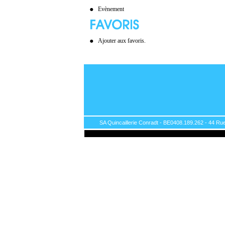
Evènement
Ajouter aux favoris.
SA Quincaillerie Conradt - BE0408.189.262 - 44 Rue 