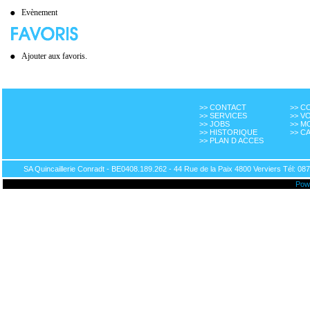
Evènement
Ajouter aux favoris.
>> CONTACT
>> 
>> SERVICES
>> V
>> JOBS
>> M
>> HISTORIQUE
>> C
>> PLAN D ACCES
SA Quincaillerie Conradt - BE0408.189.262 - 44 Rue de la Paix 4800 Verviers Tél: 087
Pow