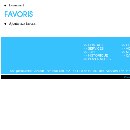
Evènement
Ajouter aux favoris.
>> CONTACT
>> 
>> SERVICES
>> V
>> JOBS
>> M
>> HISTORIQUE
>> C
>> PLAN D ACCES
SA Quincaillerie Conradt - BE0408.189.262 - 44 Rue de la Paix 4800 Verviers Tél: 087
Pow