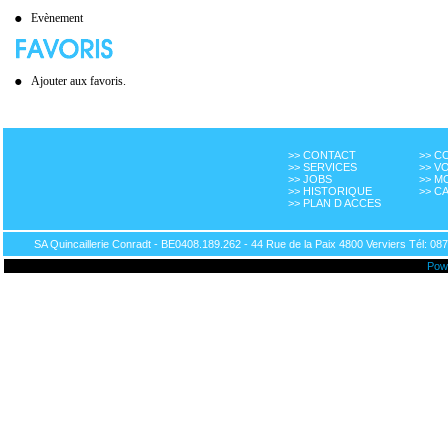
Evènement
Ajouter aux favoris.
>> CONTACT
>> 
>> SERVICES
>> V
>> JOBS
>> M
>> HISTORIQUE
>> C
>> PLAN D ACCES
SA Quincaillerie Conradt - BE0408.189.262 - 44 Rue de la Paix 4800 Verviers Tél: 087
Pow