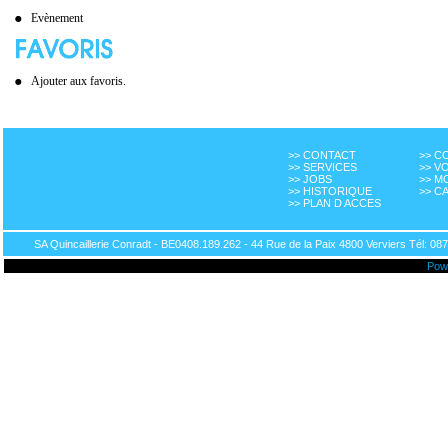
Evènement
Ajouter aux favoris.
>> CONTACT
>> 
>> SERVICES
>> V
>> JOBS
>> M
>> HISTORIQUE
>> C
>> PLAN D ACCES
SA Quincaillerie Conradt - BE0408.189.262 - 44 Rue de la Paix 4800 Verviers Tél: 087
Pow