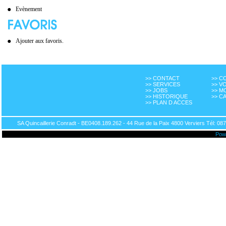
Evènement
Ajouter aux favoris.
>> CONTACT
>> 
>> SERVICES
>> V
>> JOBS
>> M
>> HISTORIQUE
>> C
>> PLAN D ACCES
SA Quincaillerie Conradt - BE0408.189.262 - 44 Rue de la Paix 4800 Verviers Tél: 087
Pow