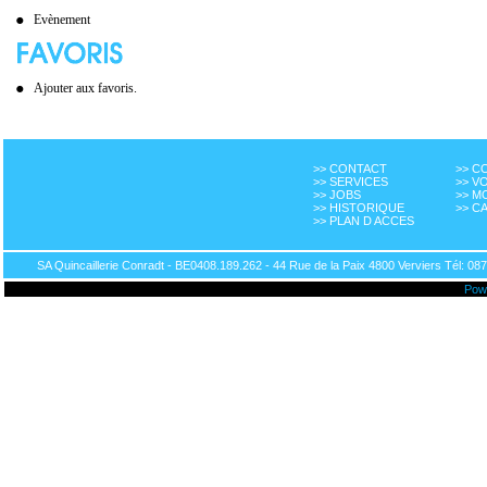
Evènement
Ajouter aux favoris.
>> CONTACT
>> 
>> SERVICES
>> V
>> JOBS
>> M
>> HISTORIQUE
>> C
>> PLAN D ACCES
SA Quincaillerie Conradt - BE0408.189.262 - 44 Rue de la Paix 4800 Verviers Tél: 087
Pow