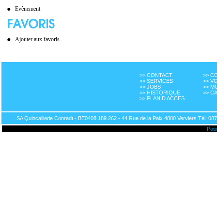
Evènement
Ajouter aux favoris.
>> CONTACT
>> 
>> SERVICES
>> V
>> JOBS
>> M
>> HISTORIQUE
>> C
>> PLAN D ACCES
SA Quincaillerie Conradt - BE0408.189.262 - 44 Rue de la Paix 4800 Verviers Tél: 087
Pow