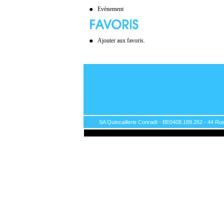
Evènement
Ajouter aux favoris.
SA Quincaillerie Conradt - BE0408.189.262 - 44 Rue 