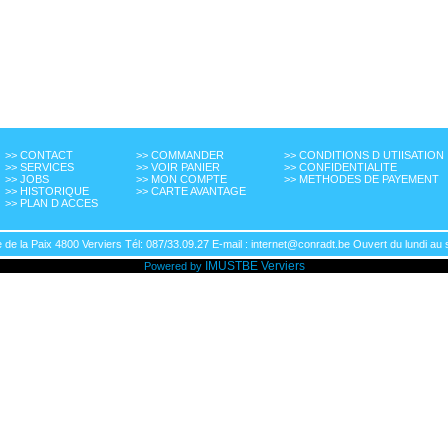
>> CONTACT
>> COMMANDER
>> CONDITIONS D UTIISATION
>> SERVICES
>> VOIR PANIER
>> CONFIDENTIALITE
>> JOBS
>> MON COMPTE
>> METHODES DE PAYEMENT
>> HISTORIQUE
>> CARTE AVANTAGE
>> PLAN D ACCES
de la Paix 4800 Verviers Tél: 087/33.09.27 E-mail : internet@conradt.be Ouvert du lundi au 
IMUSTBE
Verviers
Powered by