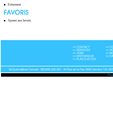
Evènement
Ajouter aux favoris.
>> CONTACT
>> 
>> SERVICES
>> V
>> JOBS
>> M
>> HISTORIQUE
>> C
>> PLAN D ACCES
SA Quincaillerie Conradt - BE0408.189.262 - 44 Rue de la Paix 4800 Verviers Tél: 087
Pow