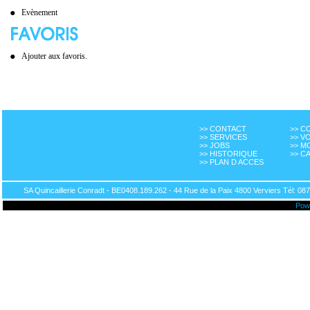
Evènement
Ajouter aux favoris.
>> CONTACT
>> 
>> SERVICES
>> V
>> JOBS
>> M
>> HISTORIQUE
>> C
>> PLAN D ACCES
SA Quincaillerie Conradt - BE0408.189.262 - 44 Rue de la Paix 4800 Verviers Tél: 087
Pow