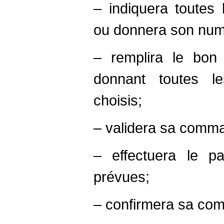
– indiquera toute
ou donnera son numér
– remplira le bo
donnant toutes le
choisis;
– validera sa comman
– effectuera le p
prévues;
– confirmera sa co