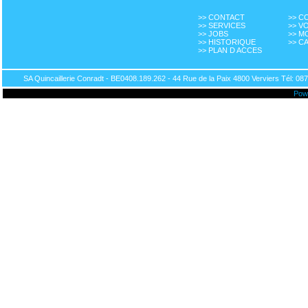
>> CONTACT
>> 
>> SERVICES
>> V
>> JOBS
>> M
>> HISTORIQUE
>> C
>> PLAN D ACCES
SA Quincaillerie Conradt - BE0408.189.262 - 44 Rue de la Paix 4800 Verviers Tél: 087
Pow