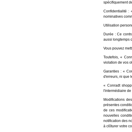
spécifiquement d
Confidentialité 
nominatives commu
Utilisation person
Durée : Ce contr
aussi longtemps q
Vous pouvez mettre
Toutefois, « Con
violation de vos o
Garanties : « Con
d'erreurs, ni que 
« Conradt shoppin
l'intermédiaire de
Modifications des
présentes conditio
de ces modificati
nouvelles conditi
notification des 
à clôturer votre c