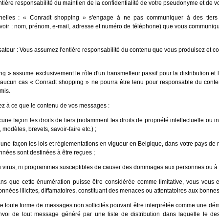
tière responsabilité du maintien de la confidentialité de votre pseudonyme et de v
elles : « Conradt shopping » s'engage à ne pas communiquer à des tiers 
voir : nom, prénom, e-mail, adresse et numéro de téléphone) que vous communiqu
lisateur : Vous assumez l'entière responsabilité du contenu que vous produisez et
g » assume exclusivement le rôle d'un transmetteur passif pour la distribution et 
aucun cas « Conradt shopping » ne pourra être tenu pour responsable du con
smis.
z à ce que le contenu de vos messages :
une façon les droits de tiers (notamment les droits de propriété intellectuelle ou in
modèles, brevets, savoir-faire etc.) ;
cune façon les lois et réglementations en vigueur en Belgique, dans votre pays de
nnées sont destinées à être reçues ;
i virus, ni programmes susceptibles de causer des dommages aux personnes ou à 
ns que cette énumération puisse être considérée comme limitative, vous vous
onnées illicites, diffamatoires, constituant des menaces ou attentatoires aux bonne
e toute forme de messages non sollicités pouvant être interprétée comme une dém
envoi de tout message généré par une liste de distribution dans laquelle le de