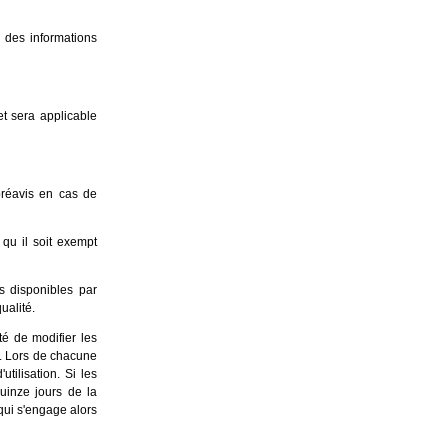
 des informations
t sera applicable
préavis en cas de
 qu il soit exempt
ts disponibles par
ualité.
té de modifier les
on. Lors de chacune
tilisation. Si les
quinze jours de la
qui s'engage alors