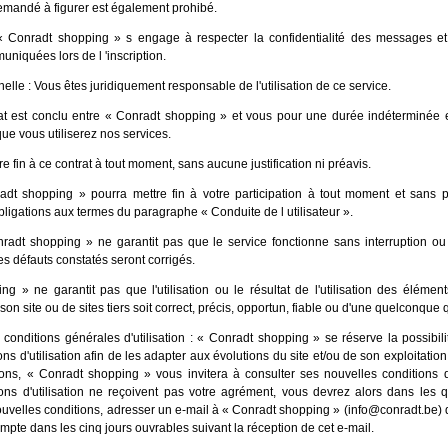
emandé à figurer est également prohibé.
: « Conradt shopping » s engage à respecter la confidentialité des messages et
niquées lors de l 'inscription.
nelle : Vous êtes juridiquement responsable de l'utilisation de ce service.
at est conclu entre « Conradt shopping » et vous pour une durée indéterminée e
ue vous utiliserez nos services.
 fin à ce contrat à tout moment, sans aucune justification ni préavis.
radt shopping » pourra mettre fin à votre participation à tout moment et sans 
bligations aux termes du paragraphe « Conduite de l utilisateur ».
radt shopping » ne garantit pas que le service fonctionne sans interruption ou
les défauts constatés seront corrigés.
g » ne garantit pas que l'utilisation ou le résultat de l'utilisation des élémen
 son site ou de sites tiers soit correct, précis, opportun, fiable ou d'une quelconque q
 conditions générales d'utilisation : « Conradt shopping » se réserve la possibili
ns d'utilisation afin de les adapter aux évolutions du site et/ou de son exploitati
ons, « Conradt shopping » vous invitera à consulter ses nouvelles conditions d'u
ons d'utilisation ne reçoivent pas votre agrément, vous devrez alors dans les 
nouvelles conditions, adresser un e-mail à « Conradt shopping » (info@conradt.be) 
ompte dans les cinq jours ouvrables suivant la réception de cet e-mail.