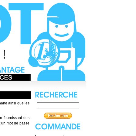
harte ainsi que les
n fournissant des
et un mot de passe