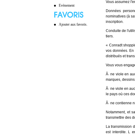
Vous assumez l'en
Evènement
Données personn
nominatives (à sa
inscription.
Ajouter aux favoris.
Conduite de l'uti
tiers.
« Conradt shoppin
vos données. En 
distribués et tran
Vous vous engage
Â· ne viole en auc
marques, dessins, 
Â· ne viole en au
le pays où ces do
Â· ne contienne n
Notamment, et sa
transmettre des d
La transmission d
est interdite. L 