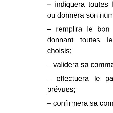
– indiquera toute
ou donnera son numér
– remplira le bo
donnant toutes le
choisis;
– validera sa comman
– effectuera le p
prévues;
– confirmera sa co