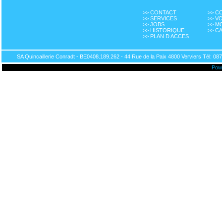
>> CONTACT
>> 
>> SERVICES
>> V
>> JOBS
>> M
>> HISTORIQUE
>> C
>> PLAN D ACCES
SA Quincaillerie Conradt - BE0408.189.262 - 44 Rue de la Paix 4800 Verviers Tél: 087
Pow