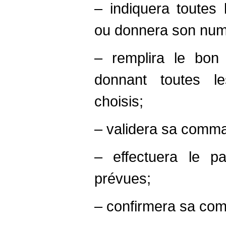
– indiquera toute
ou donnera son numér
– remplira le bo
donnant toutes le
choisis;
– validera sa comman
– effectuera le p
prévues;
– confirmera sa co