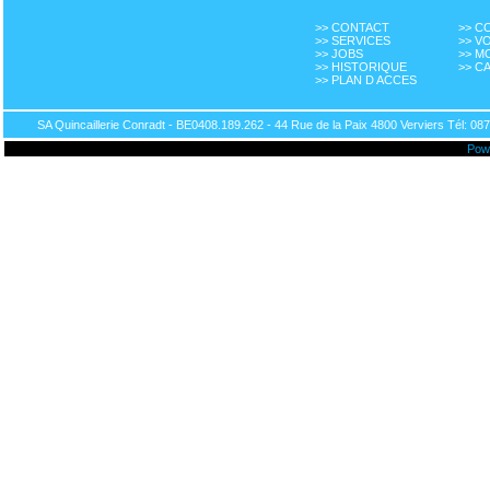
>> CONTACT
>> 
>> SERVICES
>> V
>> JOBS
>> M
>> HISTORIQUE
>> C
>> PLAN D ACCES
SA Quincaillerie Conradt - BE0408.189.262 - 44 Rue de la Paix 4800 Verviers Tél: 087
Pow