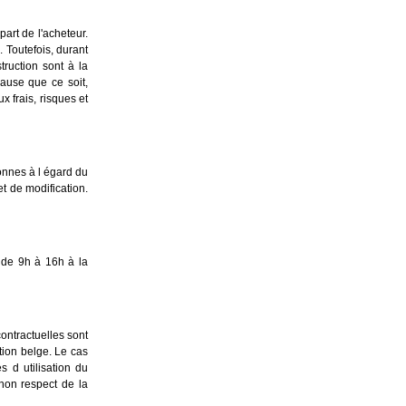
art de l'acheteur.
. Toutefois, durant
truction sont à la
ause que ce soit,
x frais, risques et
onnes à l égard du
t de modification.
, de 9h à 16h à la
ontractuelles sont
tion belge. Le cas
s d utilisation du
non respect de la