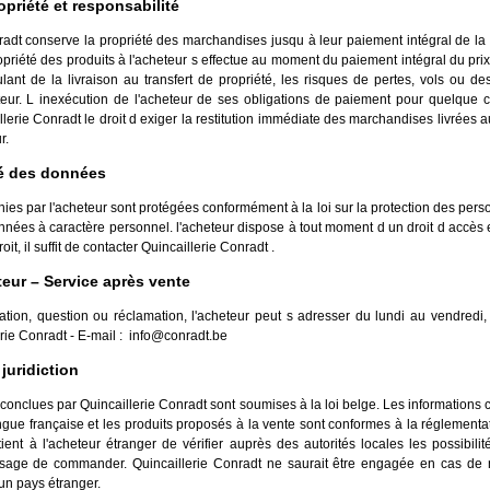
priété et responsabilité
radt conserve la propriété des marchandises jusqu à leur paiement intégral de la p
opriété des produits à l'acheteur s effectue au moment du paiement intégral du prix
lant de la livraison au transfert de propriété, les risques de pertes, vols ou des
teur. L inexécution de l'acheteur de ses obligations de paiement pour quelque c
lerie Conradt le droit d exiger la restitution immédiate des marchandises livrées au
r.
té des données
ies par l'acheteur sont protégées conformément à la loi sur la protection des pers
nnées à caractère personnel. l'acheteur dispose à tout moment d un droit d accès e
it, il suffit de contacter Quincaillerie Conradt .
teur – Service après vente
ation, question ou réclamation, l'acheteur peut s adresser du lundi au vendredi
rie Conradt - E-mail :
info@conradt.be
 juridiction
 conclues par Quincaillerie Conradt sont soumises à la loi belge. Les informations c
gue française et les produits proposés à la vente sont conformes à la réglementa
tient à l'acheteur étranger de vérifier auprès des autorités locales les possibilité
visage de commander. Quincaillerie Conradt ne saurait être engagée en cas de 
un pays étranger.