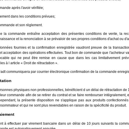
mande après l'avoir vérifiée;
aiement dans les conditions prévues;
commande et son règlement.
de la commande entraîne acceptation des présentes conditions de vente, la re
naissance et la renonciation à se prévaloir de ses propres conditions d'achat ou d'a
nnées fournies et la confirmation enregistrée vaudront preuve de la transactio
et acceptation des opérations effectuées. Tout bon de commande que l'acheteur va
vocable qui ne peut être remise en cause que dans les cas limitativement pré
s à l article « Droit de rétractation ».
radt communiquera par courrier électronique confirmation de la commande enregis
ctation
rsonnes physiques non professionnelles, bénéficient d un délai de rétractation de 
 leur commande afin de se retirer du contrat et se faire rembourser intégralement, 
Cependant, la présente disposition ne s'applique pas aux produits confectionné
sommateur et qui ne sont plus revendables en raison de la spécificité du produit.
aiement
nt à effectuer par virement bancaire dans un délai de 10 jours suivants la comm
mande est automatiquement annulée.