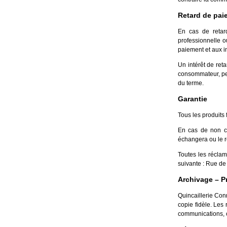
Retard de pai
En cas de retard
professionnelle o
paiement et aux in
Un intérêt de ret
consommateur, pe
du terme.
Garantie
Tous les produits 
En cas de non co
échangera ou le 
Toutes les récla
suivante : Rue de 
Archivage – P
Quincaillerie Con
copie fidèle. Les
communications, c