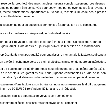
 réserve la propriété des marchandises jusqu'à complet paiement. Les risques
comptes pourront être conservés pour couvrir les pertes éventuelles à la revente.
, même transformées, appartenant au vendeur, l'acheteur lui cède dès à présent,
s résultant de leur revente.
 la livraison ne peut en aucun cas donner lieu à l'annulation de la commande.
es sont expediées aux risques et périls du destinataire.
on, pour titre valable, doit être faite par écrit à la Firme, Quincaillerie Conradt - 
lgique au plus tard dans les 5 jours qui suivent la réception de la marchandise.
eprésentants n ont pas qualité pour encaisser le montant de la facture, sauf stipul
n payée à l'écheance porte de plein droit et sans mise en demeure un intérêt de 
dit de l 'acheteur se détériore, nous nous réservons le droit, même après exécut
 de l' acheteur les garanties que nous jugeons convenables en vue de la bo
Le refus d'y satisfaire nous donne le droit d'annuler tout ou partie du marche.
n-paiement d'une facture à son échéance, nous nous réservons le droit d augment
um de 50 EUR à titre d'indemnité forfaitaire et irréductible.
estation, seul les tribunaux de Verviers sont compétents.
on contraire et écrite, nos factures sont payables au comptant.