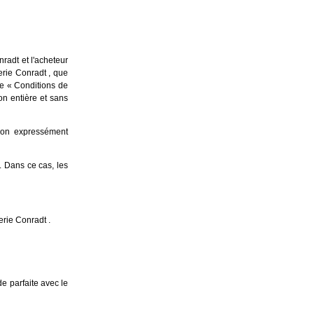
nradt et l'acheteur
erie Conradt , que
age « Conditions de
on entière et sans
 non expressément
. Dans ce cas, les
erie Conradt .
e parfaite avec le