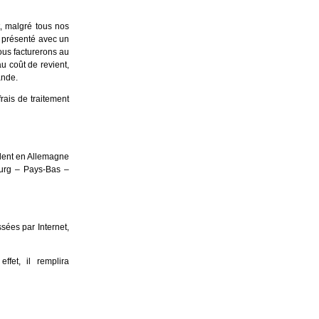
, malgré tous nos
it présenté avec un
ous facturerons au
 au coût de revient,
ande.
rais de traitement
ident en Allemagne
ourg – Pays-Bas –
ées par Internet,
ffet, il remplira