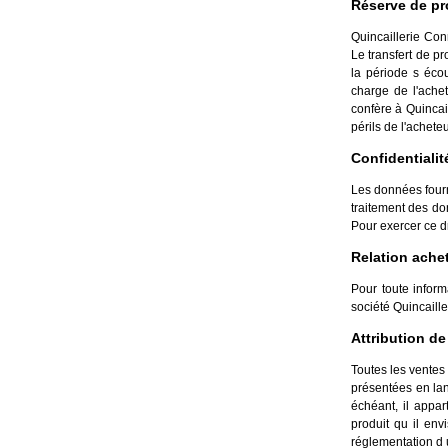
Réserve de pro
Quincaillerie Con
Le transfert de pr
la période s écou
charge de l'ache
confère à Quincail
périls de l'acheteu
Confidentiali
Les données fourn
traitement des do
Pour exercer ce dro
Relation ache
Pour toute inform
société Quincaille
Attribution de
Toutes les ventes
présentées en lan
échéant, il appar
produit qu il en
réglementation d 