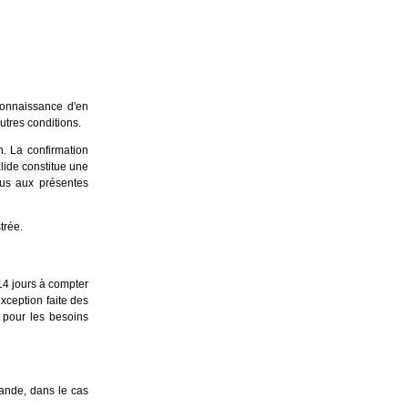
connaissance d'en
utres conditions.
n. La confirmation
lide constitue une
vus aux présentes
trée.
14 jours à compter
exception faite des
s pour les besoins
ande, dans le cas