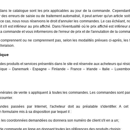
s dans le catalogue sont les prix applicables au jour de la commande. Cependant
ter des erreurs de saisie ou de traitement automatisé, il peut arriver qu'un article so
 ce cas, nous nous réservons le droit d'annuler les commandes. Le cas échéant, n
t s'il est inférieur au prix affiché. Dans l'éventualité où le prix affiché est inférieur
a commande et vous informerons de l'erreur de prix et de l'annulation de la comm
 comprennent ou ne comprennent pas, selon les modalités prévues ci-après, les f
livraison.
hique
 des produits et services présentés dans le site est réservée aux acheteurs qui rés
gique – Danemark - Espagne – Finlande – France – Irlande – Italie – Luxemb
énérales de vente s appliquent à toutes les commandes. Les commandes sont pass
courrier.
es passées par Internet, l'acheteur doit au préalable s'identifier. A cet e
 formulaire mis à sa disposition par lequel il :
s les coordonnées demandées ou donnera son numéro de client s'il en a un;
 de commande en ligne en donnant toutes les références des produits choisis;