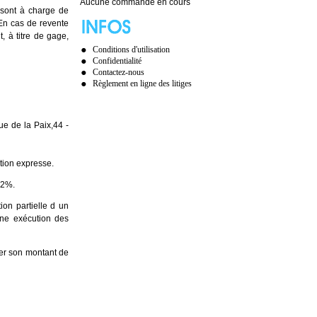
Aucune commande en cours
 sont à charge de
 En cas de revente
 à titre de gage,
Conditions d'utilisation
Confidentialité
Contactez-nous
Règlement en ligne des litiges
Rue de la Paix,44 -
ation expresse.
12%.
ion partielle d un
nne exécution des
er son montant de