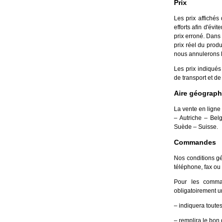
Prix
Les prix affiché
efforts afin d'évi
prix erroné. Dans
prix réel du produi
nous annulerons l
Les prix indiqués
de transport et de 
Aire géograp
La vente en ligne
– Autriche – Bel
Suède – Suisse.
Commandes
Nos conditions g
téléphone, fax ou 
Pour les command
obligatoirement un
– indiquera toute
– remplira le bon