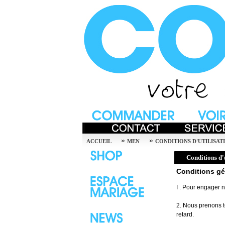
»
»
ACCUEIL
MEN
CONDITIONS D'UTILISAT
Conditions d'u
Conditions gé
I . Pour engager 
2. Nous prenons t
retard.