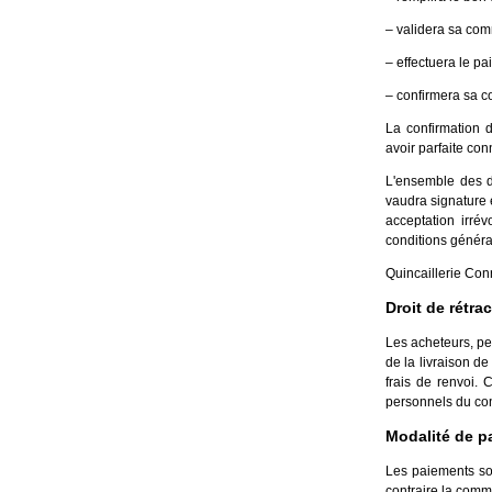
– validera sa com
– effectuera le p
– confirmera sa 
La confirmation 
avoir parfaite con
L'ensemble des do
vaudra signature 
acceptation irré
conditions générale
Quincaillerie Con
Droit de rétra
Les acheteurs, pe
de la livraison de
frais de renvoi. 
personnels du con
Modalité de p
Les paiements so
contraire la com