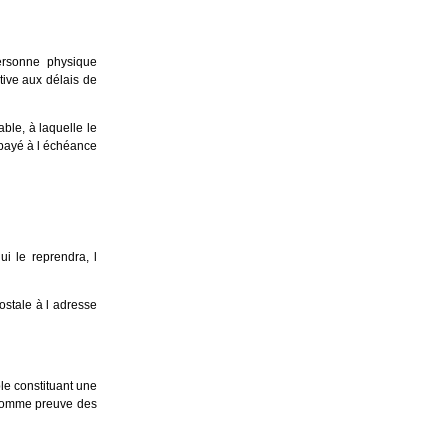
personne physique
tive aux délais de
ble, à laquelle le
payé à l échéance
i le reprendra, l
stale à l adresse
le constituant une
s comme preuve des