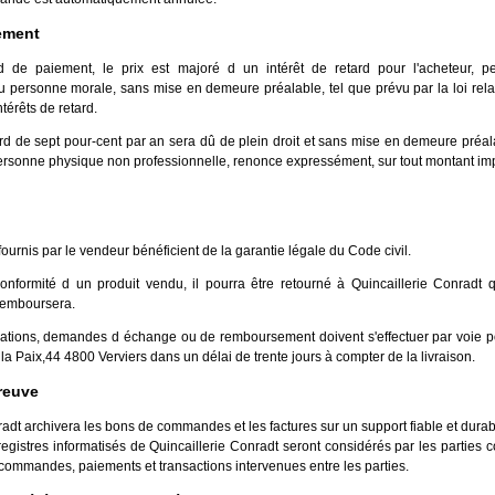
ement
 de paiement, le prix est majoré d un intérêt de retard pour l'acheteur, 
u personne morale, sans mise en demeure préalable, tel que prévu par la loi rela
térêts de retard.
ard de sept pour-cent par an sera dû de plein droit et sans mise en demeure préala
rsonne physique non professionnelle, renonce expressément, sur tout montant im
fournis par le vendeur bénéficient de la garantie légale du Code civil.
nformité d un produit vendu, il pourra être retourné à Quincaillerie Conradt qu
remboursera.
mations, demandes d échange ou de remboursement doivent s'effectuer par voie po
la Paix,44 4800 Verviers dans un délai de trente jours à compter de la livraison.
reuve
radt archivera les bons de commandes et les factures sur un support fiable et durab
 registres informatisés de Quincaillerie Conradt seront considérés par les partie
ommandes, paiements et transactions intervenues entre les parties.