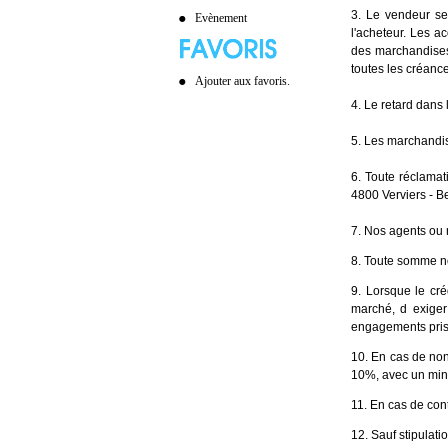
3. Le vendeur se
Evènement
l'acheteur. Les a
des marchandises
toutes les créance
Ajouter aux favoris.
4. Le retard dans
5. Les marchandis
6. Toute réclamati
4800 Verviers - Be
7. Nos agents ou r
8. Toute somme no
9. Lorsque le cré
marché, d exiger
engagements pris. 
10. En cas de no
10%, avec un minim
11. En cas de cont
12. Sauf stipulati