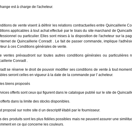
change est à charge de l'acheteur.
itions de vente visent à définir les relations contractuelles entre Quincaillerie Co
ditions applicables à tout achat effectué par le biais du site marchand de Quincaill
ofessionnel ou particulier. Elles sont mises à la disposition de l'acheteur sur la p
Internet de Quincaillerie Conradt . Le fait de passer commande, implique l'adhési
eteur à ces Conditions générales de vente.
e ventes prévaudront sur toutes autres conditions générales ou particulières
aillerie Conradt .
radt se réserve le droit de pouvoir modifier ses conditions de vente à tout moment
ables seront celles en vigueur à la date de la commande par l' acheteur.
des biens proposés
rvices offerts sont ceux qui figurent dans le catalogue publié sur le site de Quincaill
offerts dans la limite des stocks disponibles.
 proposé sur notre site d un descriptif établi par le fournisseur.
 des produits sont les plus fidèles possibles mais ne peuvent assurer une similitud
otamment en ce qui concerne les couleurs.