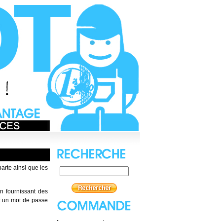
harte ainsi que les
n fournissant des
et un mot de passe