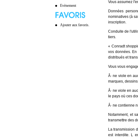
Vous assumez l'en
Evènement
Données personn
nominatives (à sa
inscription.
Ajouter aux favoris.
Conduite de l'uti
tiers.
« Conradt shoppin
vos données. En 
distribués et tran
Vous vous engage
Â· ne viole en auc
marques, dessins, 
Â· ne viole en au
le pays où ces do
Â· ne contienne n
Notamment, et sa
transmettre des d
La transmission d
est interdite. L 