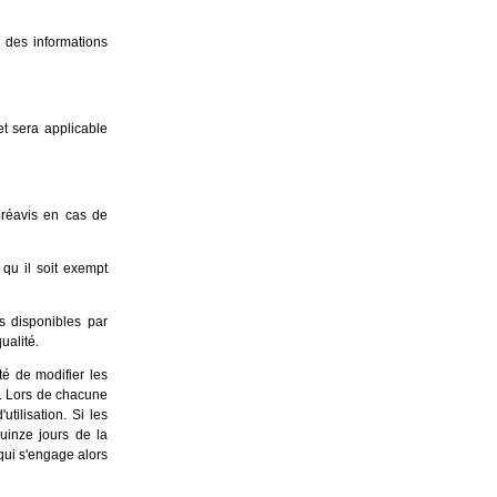
 des informations
t sera applicable
préavis en cas de
 qu il soit exempt
ts disponibles par
ualité.
té de modifier les
on. Lors de chacune
tilisation. Si les
quinze jours de la
qui s'engage alors