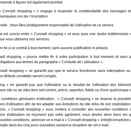
emandé à figurer est également prohibé.
: « Conradt shopping » s engage à respecter la confidentialité des messages et
niquées lors de l 'inscription.
nelle : Vous êtes juridiquement responsable de l'utilisation de ce service.
at est conclu entre « Conradt shopping » et vous pour une durée indéterminée e
ue vous utiliserez nos services.
 fin à ce contrat à tout moment, sans aucune justification ni préavis.
radt shopping » pourra mettre fin à votre participation à tout moment et sans 
bligations aux termes du paragraphe « Conduite de l utilisateur ».
radt shopping » ne garantit pas que le service fonctionne sans interruption ou
les défauts constatés seront corrigés.
g » ne garantit pas que l'utilisation ou le résultat de l'utilisation des élémen
 son site ou de sites tiers soit correct, précis, opportun, fiable ou d'une quelconque q
 conditions générales d'utilisation : « Conradt shopping » se réserve la possibili
ns d'utilisation afin de les adapter aux évolutions du site et/ou de son exploitati
ons, « Conradt shopping » vous invitera à consulter ses nouvelles conditions d'u
ons d'utilisation ne reçoivent pas votre agrément, vous devrez alors dans les 
nouvelles conditions, adresser un e-mail à « Conradt shopping » (info@conradt.be) 
ompte dans les cinq jours ouvrables suivant la réception de cet e-mail.