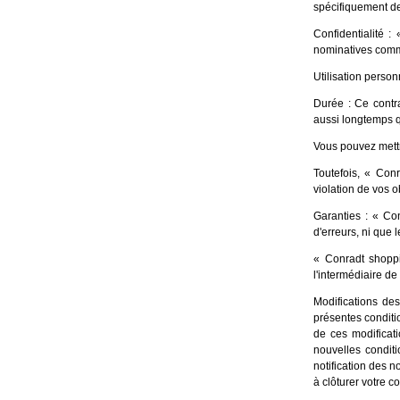
spécifiquement d
Confidentialité 
nominatives commu
Utilisation person
Durée : Ce contr
aussi longtemps q
Vous pouvez mettre
Toutefois, « Con
violation de vos o
Garanties : « Con
d'erreurs, ni que 
« Conradt shoppin
l'intermédiaire de
Modifications des
présentes conditio
de ces modificati
nouvelles conditi
notification des 
à clôturer votre c