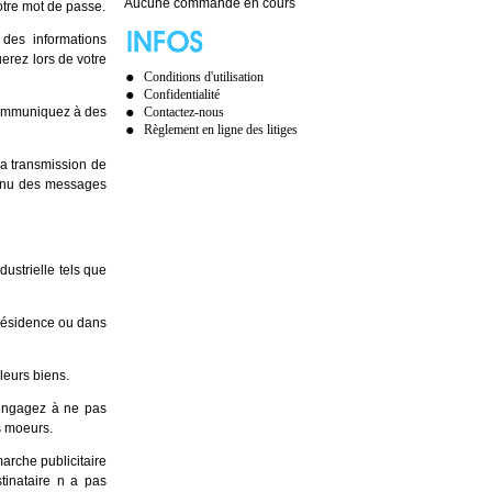
Aucune commande en cours
otre mot de passe.
des informations
erez lors de votre
Conditions d'utilisation
Confidentialité
 communiquez à des
Contactez-nous
Règlement en ligne des litiges
la transmission de
tenu des messages
dustrielle tels que
 résidence ou dans
leurs biens.
 engagez à ne pas
s moeurs.
arche publicitaire
stinataire n a pas