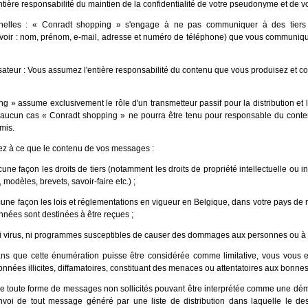
tière responsabilité du maintien de la confidentialité de votre pseudonyme et de v
elles : « Conradt shopping » s'engage à ne pas communiquer à des tiers 
voir : nom, prénom, e-mail, adresse et numéro de téléphone) que vous communiqu
lisateur : Vous assumez l'entière responsabilité du contenu que vous produisez et
g » assume exclusivement le rôle d'un transmetteur passif pour la distribution et 
aucun cas « Conradt shopping » ne pourra être tenu pour responsable du con
smis.
z à ce que le contenu de vos messages :
une façon les droits de tiers (notamment les droits de propriété intellectuelle ou in
modèles, brevets, savoir-faire etc.) ;
cune façon les lois et réglementations en vigueur en Belgique, dans votre pays de
nnées sont destinées à être reçues ;
i virus, ni programmes susceptibles de causer des dommages aux personnes ou à 
ns que cette énumération puisse être considérée comme limitative, vous vous
onnées illicites, diffamatoires, constituant des menaces ou attentatoires aux bonne
e toute forme de messages non sollicités pouvant être interprétée comme une dém
envoi de tout message généré par une liste de distribution dans laquelle le de