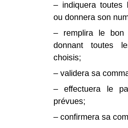
– indiquera toute
ou donnera son numér
– remplira le bo
donnant toutes le
choisis;
– validera sa comman
– effectuera le p
prévues;
– confirmera sa co