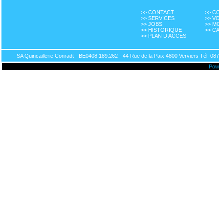
>> CONTACT
>> 
>> SERVICES
>> V
>> JOBS
>> M
>> HISTORIQUE
>> C
>> PLAN D ACCES
SA Quincaillerie Conradt - BE0408.189.262 - 44 Rue de la Paix 4800 Verviers Tél: 087
Pow