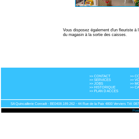
Vous disposez également d'un fleuriste à l'
du magasin à la sortie des caisses.
>> CONTACT
>> 
>> SERVICES
>> V
>> JOBS
>> M
>> HISTORIQUE
>> C
>> PLAN D ACCES
SA Quincaillerie Conradt - BE0408.189.262 - 44 Rue de la Paix 4800 Verviers Tél: 087
Pow