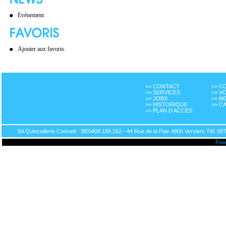
Evènement
Ajouter aux favoris.
>> CONTACT
>> 
>> SERVICES
>> V
>> JOBS
>> M
>> HISTORIQUE
>> C
>> PLAN D ACCES
SA Quincaillerie Conradt - BE0408.189.262 - 44 Rue de la Paix 4800 Verviers Tél: 087
Pow