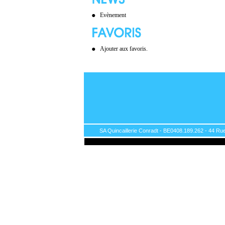
Evènement
Ajouter aux favoris.
SA Quincaillerie Conradt - BE0408.189.262 - 44 Rue 