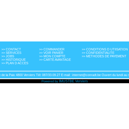
>> CONTACT
>> COMMANDER
>> CONDITIONS D UTIISATION
>> SERVICES
>> VOIR PANIER
>> CONFIDENTIALITE
>> JOBS
>> MON COMPTE
>> METHODES DE PAYEMENT
>> HISTORIQUE
>> CARTE AVANTAGE
>> PLAN D ACCES
de la Paix 4800 Verviers Tél: 087/33.09.27 E-mail : internet@conradt.be Ouvert du lundi au 
IMUSTBE
Verviers
Powered by