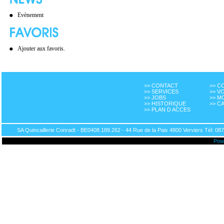
Evènement
Ajouter aux favoris.
>> CONTACT
>> 
>> SERVICES
>> V
>> JOBS
>> M
>> HISTORIQUE
>> C
>> PLAN D ACCES
SA Quincaillerie Conradt - BE0408.189.262 - 44 Rue de la Paix 4800 Verviers Tél: 087
Pow