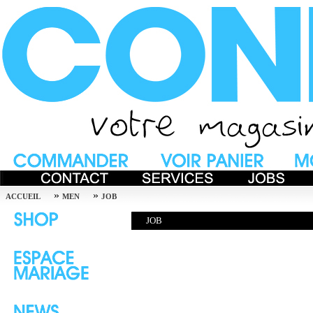
»
»
ACCUEIL
MEN
JOB
JOB