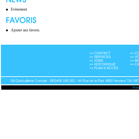
Evènement
Ajouter aux favoris.
>> CONTACT
>> 
>> SERVICES
>> V
>> JOBS
>> M
>> HISTORIQUE
>> C
>> PLAN D ACCES
SA Quincaillerie Conradt - BE0408.189.262 - 44 Rue de la Paix 4800 Verviers Tél: 087
Pow