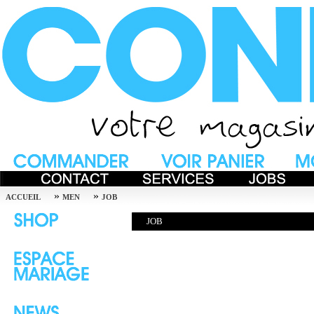
»
»
ACCUEIL
MEN
JOB
JOB