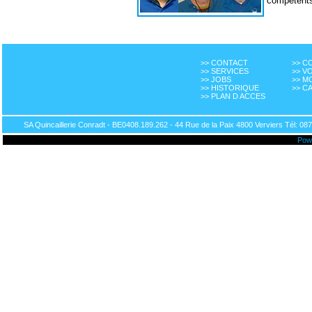
compétent
>> CONTACT
>> 
>> SERVICES
>> V
>> JOBS
>> M
>> HISTORIQUE
>> C
>> PLAN D ACCES
SA Quincaillerie Conradt - BE0408.189.262 - 44 Rue de la Paix 4800 Verviers Tél: 087
Pow