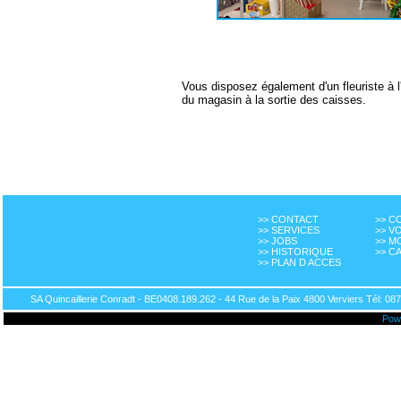
Vous disposez également d'un fleuriste à l'
du magasin à la sortie des caisses.
>> CONTACT
>> 
>> SERVICES
>> V
>> JOBS
>> M
>> HISTORIQUE
>> C
>> PLAN D ACCES
SA Quincaillerie Conradt - BE0408.189.262 - 44 Rue de la Paix 4800 Verviers Tél: 087
Pow