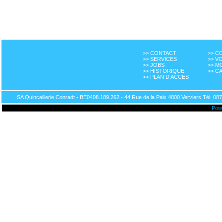
>> CONTACT
>> 
>> SERVICES
>> V
>> JOBS
>> M
>> HISTORIQUE
>> C
>> PLAN D ACCES
SA Quincaillerie Conradt - BE0408.189.262 - 44 Rue de la Paix 4800 Verviers Tél: 087
Pow