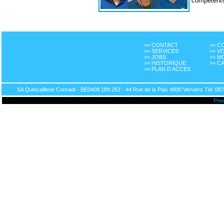
compétent
>> CONTACT
>> 
>> SERVICES
>> V
>> JOBS
>> M
>> HISTORIQUE
>> C
>> PLAN D ACCES
SA Quincaillerie Conradt - BE0408.189.262 - 44 Rue de la Paix 4800 Verviers Tél: 087
Pow