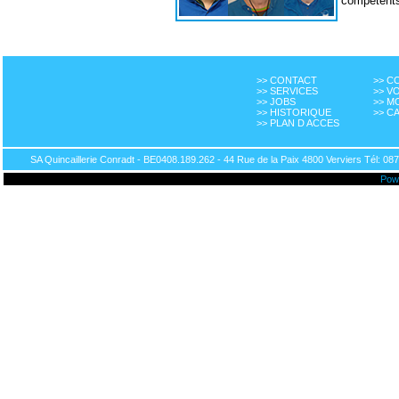
compétent
>> CONTACT
>> 
>> SERVICES
>> V
>> JOBS
>> M
>> HISTORIQUE
>> C
>> PLAN D ACCES
SA Quincaillerie Conradt - BE0408.189.262 - 44 Rue de la Paix 4800 Verviers Tél: 087
Pow