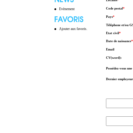
Localité
*
Code postal
*
Evènement
Pays
*
Téléphone et/ou 
Ajouter aux favoris.
Etat civil
*
Date de naissance
*
Email
CV(word):
Possédez-vous une
Dernier employeur
l