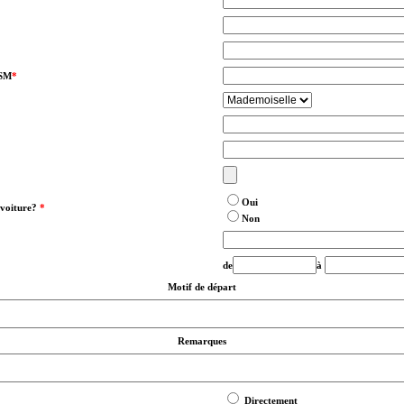
GSM
*
Oui
 voiture?
*
Non
de
à
Motif de départ
Remarques
Directement