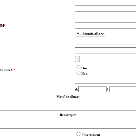
GSM
*
Oui
 voiture?
*
Non
de
à
Motif de départ
Remarques
Directement