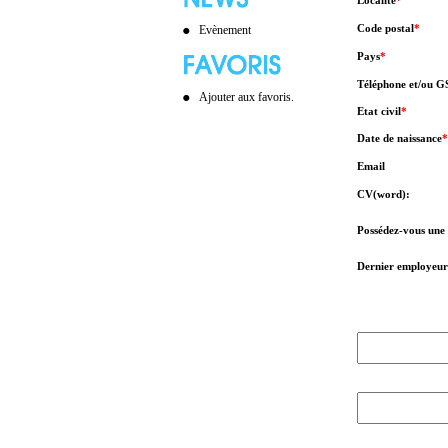
Localité
*
Code postal
*
Evènement
Pays
*
Téléphone et/ou 
Ajouter aux favoris.
Etat civil
*
Date de naissance
*
Email
CV(word):
Possédez-vous une
Dernier employeur
l