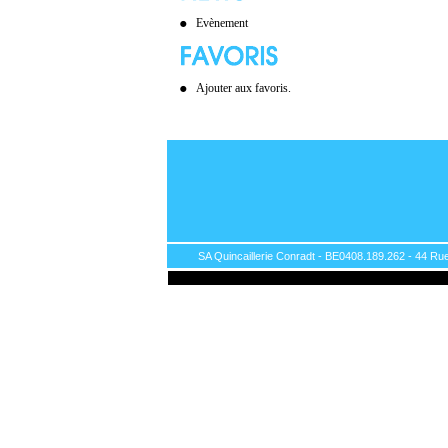
Evènement
Ajouter aux favoris.
SA Quincaillerie Conradt - BE0408.189.262 - 44 Rue 