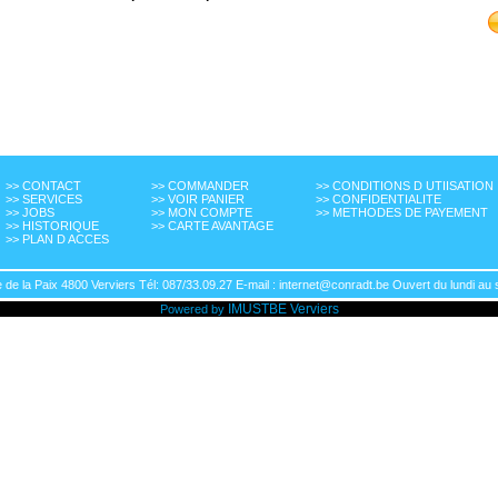
>> CONTACT
>> COMMANDER
>> CONDITIONS D UTIISATION
>> SERVICES
>> VOIR PANIER
>> CONFIDENTIALITE
>> JOBS
>> MON COMPTE
>> METHODES DE PAYEMENT
>> HISTORIQUE
>> CARTE AVANTAGE
>> PLAN D ACCES
de la Paix 4800 Verviers Tél: 087/33.09.27 E-mail : internet@conradt.be Ouvert du lundi au 
IMUSTBE
Verviers
Powered by