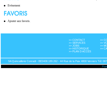
Evènement
Ajouter aux favoris.
>> CONTACT
>> 
>> SERVICES
>> V
>> JOBS
>> M
>> HISTORIQUE
>> C
>> PLAN D ACCES
SA Quincaillerie Conradt - BE0408.189.262 - 44 Rue de la Paix 4800 Verviers Tél: 087
Pow