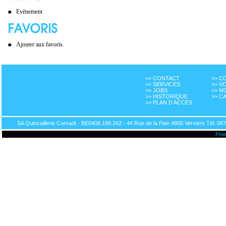
Evènement
Ajouter aux favoris.
>> CONTACT
>> 
>> SERVICES
>> V
>> JOBS
>> M
>> HISTORIQUE
>> C
>> PLAN D ACCES
SA Quincaillerie Conradt - BE0408.189.262 - 44 Rue de la Paix 4800 Verviers Tél: 087
Pow