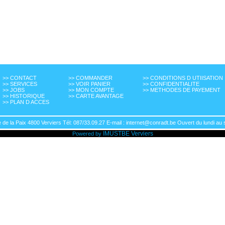
>> CONTACT
>> COMMANDER
>> CONDITIONS D UTIISATION
>> SERVICES
>> VOIR PANIER
>> CONFIDENTIALITE
>> JOBS
>> MON COMPTE
>> METHODES DE PAYEMENT
>> HISTORIQUE
>> CARTE AVANTAGE
>> PLAN D ACCES
de la Paix 4800 Verviers Tél: 087/33.09.27 E-mail : internet@conradt.be Ouvert du lundi au 
IMUSTBE
Verviers
Powered by