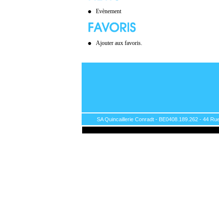
Evènement
Ajouter aux favoris.
SA Quincaillerie Conradt - BE0408.189.262 - 44 Rue 