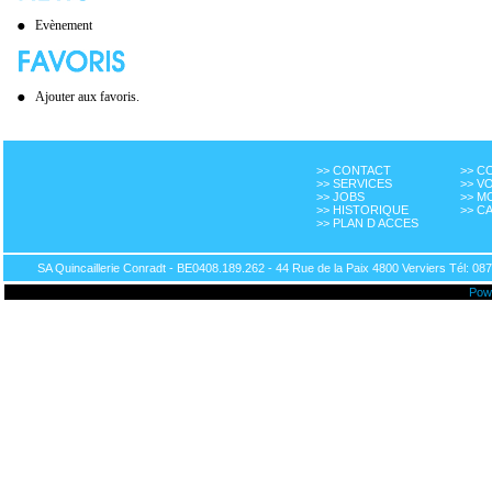
Evènement
Ajouter aux favoris.
>> CONTACT
>> 
>> SERVICES
>> V
>> JOBS
>> M
>> HISTORIQUE
>> C
>> PLAN D ACCES
SA Quincaillerie Conradt - BE0408.189.262 - 44 Rue de la Paix 4800 Verviers Tél: 087
Pow