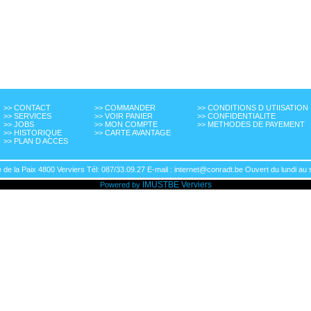
>> CONTACT
>> COMMANDER
>> CONDITIONS D UTIISATION
>> SERVICES
>> VOIR PANIER
>> CONFIDENTIALITE
>> JOBS
>> MON COMPTE
>> METHODES DE PAYEMENT
>> HISTORIQUE
>> CARTE AVANTAGE
>> PLAN D ACCES
de la Paix 4800 Verviers Tél: 087/33.09.27 E-mail : internet@conradt.be Ouvert du lundi au 
IMUSTBE
Verviers
Powered by