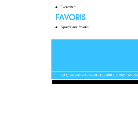
Evènement
Ajouter aux favoris.
SA Quincaillerie Conradt - BE0408.189.262 - 44 Rue 