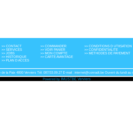
>> CONTACT
>> COMMANDER
>> CONDITIONS D UTIISATION
>> SERVICES
>> VOIR PANIER
>> CONFIDENTIALITE
>> JOBS
>> MON COMPTE
>> METHODES DE PAYEMENT
>> HISTORIQUE
>> CARTE AVANTAGE
>> PLAN D ACCES
de la Paix 4800 Verviers Tél: 087/33.09.27 E-mail : internet@conradt.be Ouvert du lundi au 
IMUSTBE
Verviers
Powered by