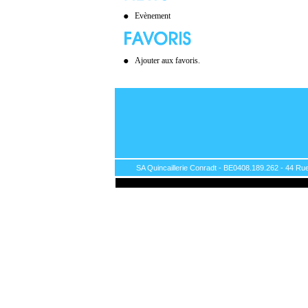
Evènement
Ajouter aux favoris.
SA Quincaillerie Conradt - BE0408.189.262 - 44 Rue 