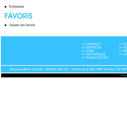
Evènement
Ajouter aux favoris.
>> CONTACT
>> 
>> SERVICES
>> V
>> JOBS
>> M
>> HISTORIQUE
>> C
>> PLAN D ACCES
SA Quincaillerie Conradt - BE0408.189.262 - 44 Rue de la Paix 4800 Verviers Tél: 087
Pow