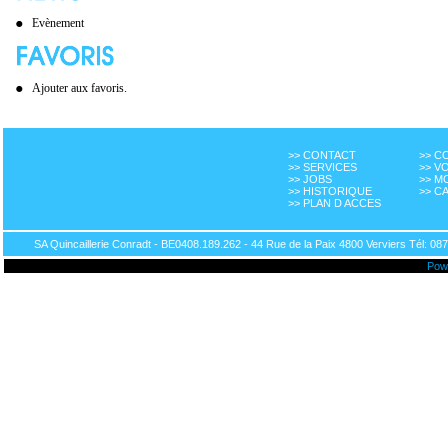
Evènement
Ajouter aux favoris.
>> CONTACT
>> 
>> SERVICES
>> V
>> JOBS
>> M
>> HISTORIQUE
>> C
>> PLAN D ACCES
SA Quincaillerie Conradt - BE0408.189.262 - 44 Rue de la Paix 4800 Verviers Tél: 087
Pow