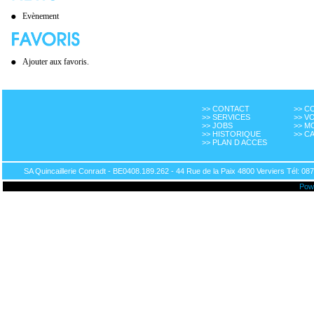
Evènement
Ajouter aux favoris.
>> CONTACT
>> 
>> SERVICES
>> V
>> JOBS
>> M
>> HISTORIQUE
>> C
>> PLAN D ACCES
SA Quincaillerie Conradt - BE0408.189.262 - 44 Rue de la Paix 4800 Verviers Tél: 087
Pow