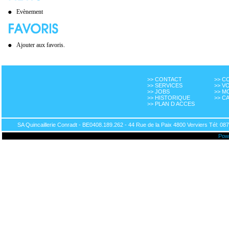
Evènement
Ajouter aux favoris.
>> CONTACT
>> 
>> SERVICES
>> V
>> JOBS
>> M
>> HISTORIQUE
>> C
>> PLAN D ACCES
SA Quincaillerie Conradt - BE0408.189.262 - 44 Rue de la Paix 4800 Verviers Tél: 087
Pow