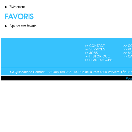
Evènement
Ajouter aux favoris.
>> CONTACT
>> 
>> SERVICES
>> V
>> JOBS
>> M
>> HISTORIQUE
>> C
>> PLAN D ACCES
SA Quincaillerie Conradt - BE0408.189.262 - 44 Rue de la Paix 4800 Verviers Tél: 087
Pow