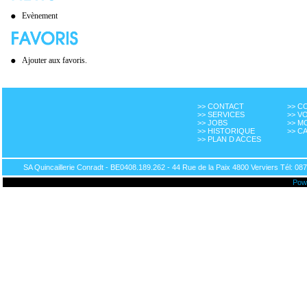
Evènement
Ajouter aux favoris.
>> CONTACT
>> 
>> SERVICES
>> V
>> JOBS
>> M
>> HISTORIQUE
>> C
>> PLAN D ACCES
SA Quincaillerie Conradt - BE0408.189.262 - 44 Rue de la Paix 4800 Verviers Tél: 087
Pow