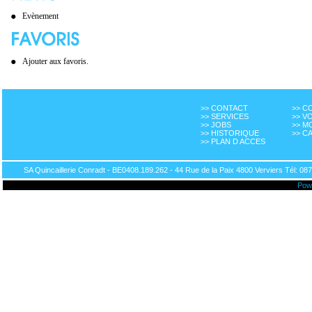
Evènement
Ajouter aux favoris.
>> CONTACT
>> 
>> SERVICES
>> V
>> JOBS
>> M
>> HISTORIQUE
>> C
>> PLAN D ACCES
SA Quincaillerie Conradt - BE0408.189.262 - 44 Rue de la Paix 4800 Verviers Tél: 087
Pow