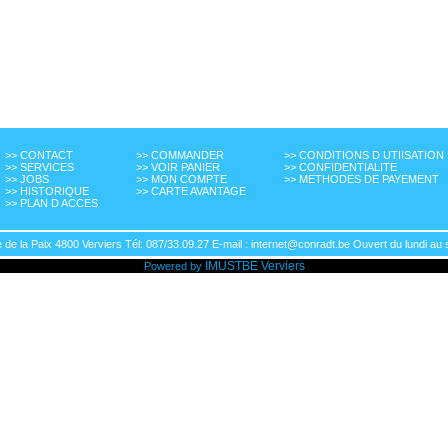
>> CONTACT
>> COMMANDER
>> CONDITIONS D UTIISATION
>> SERVICES
>> VOIR PANIER
>> CONFIDENTIALITE
>> JOBS
>> MON COMPTE
>> METHODES DE PAYEMENT
>> HISTORIQUE
>> CARTE AVANTAGE
>> PLAN D ACCES
de la Paix 4800 Verviers Tél: 087/33.09.27 E-mail : internet@conradt.be Ouvert du lundi au 
IMUSTBE
Verviers
Powered by