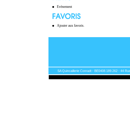
Evènement
Ajouter aux favoris.
SA Quincaillerie Conradt - BE0408.189.262 - 44 Rue 