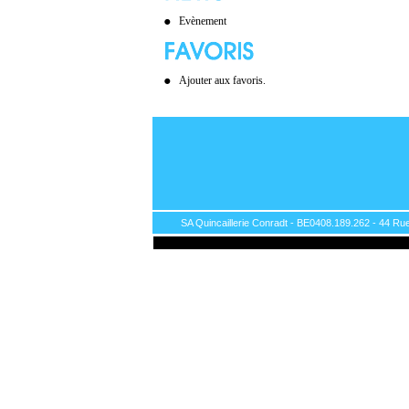
Evènement
Ajouter aux favoris.
SA Quincaillerie Conradt - BE0408.189.262 - 44 Rue 