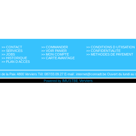
>> CONTACT
>> COMMANDER
>> CONDITIONS D UTIISATION
>> SERVICES
>> VOIR PANIER
>> CONFIDENTIALITE
>> JOBS
>> MON COMPTE
>> METHODES DE PAYEMENT
>> HISTORIQUE
>> CARTE AVANTAGE
>> PLAN D ACCES
de la Paix 4800 Verviers Tél: 087/33.09.27 E-mail : internet@conradt.be Ouvert du lundi au 
IMUSTBE
Verviers
Powered by